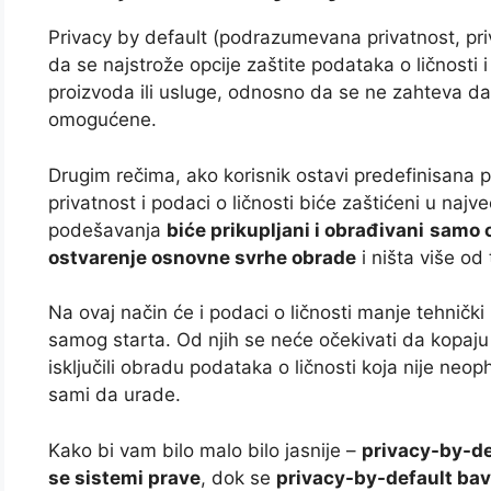
Privacy by default (podrazumevana privatnost, pri
da se najstrože opcije zaštite podataka o ličnosti 
proizvoda ili usluge, odnosno da se ne zahteva da i
omogućene.
Drugim rečima, ako korisnik ostavi predefinisana 
privatnost i podaci o ličnosti biće zaštićeni u naj
podešavanja
biće prikupljani i obrađivani
samo o
ostvarenje osnovne svrhe obrade
i ništa više od
Na ovaj način će i podaci o ličnosti manje tehnički
samog starta. Od njih se neće očekivati da kopaj
isključili obradu podataka o ličnosti koja nije neop
sami da urade.
Kako bi vam bilo malo bilo jasnije –
privacy-by-de
se sistemi prave
, dok se
privacy-by-default bav