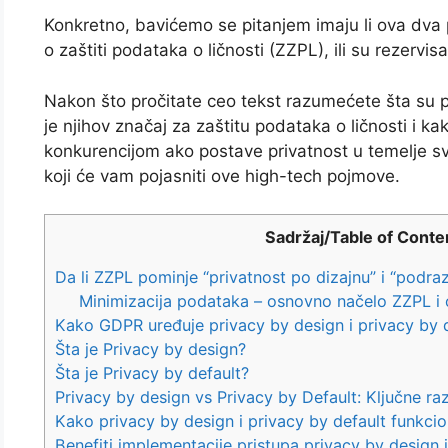
Konkretno, bavićemo se pitanjem imaju li ova dva
o zaštiti podataka o ličnosti (ZZPL), ili su rezer
Nakon što pročitate ceo tekst razumećete šta su pr
je njihov značaj za zaštitu podataka o ličnosti i 
konkurencijom ako postave privatnost u temelje sv
koji će vam pojasniti ove high-tech pojmove.
Sadržaj/Table of Conte
Da li ZZPL pominje “privatnost po dizajnu” i “podr
Minimizacija podataka – osnovno načelo ZZPL i
Kako GDPR uređuje privacy by design i privacy by 
Šta je Privacy by design?
Šta je Privacy by default?
Privacy by design vs Privacy by Default: Ključne raz
Kako privacy by design i privacy by default funkcio
Benefiti implementacije pristupa privacy by design i