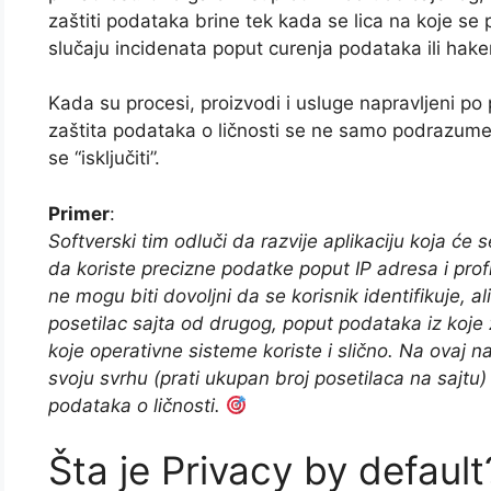
zaštiti podataka brine tek kada se lica na koje se p
slučaju incidenata poput curenja podataka ili hak
Kada su procesi, proizvodi i usluge napravljeni po 
zaštita podataka o ličnosti se ne samo podrazume
se “isključiti”.
Primer
:
Softverski tim odluči da razvije aplikaciju koja ć
da koriste precizne podatke poput IP adresa i profi
ne mogu biti dovoljni da se korisnik identifikuje, a
posetilac sajta od drugog, poput podataka iz koje 
koje operativne sisteme koriste i slično. Na ovaj na
svoju svrhu (prati ukupan broj posetilaca na sajtu
podataka o ličnosti.
Šta je Privacy by default