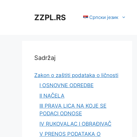
Skip
to
ZZPL.RS
Српски језик
content
Sadržaj
Zakon o zaštiti podataka o ličnosti
I OSNOVNE ODREDBE
II NAČELA
III PRAVA LICA NA KOJE SE
PODACI ODNOSE
IV RUKOVALAC I OBRAĐIVAČ
V PRENOS PODATAKA O