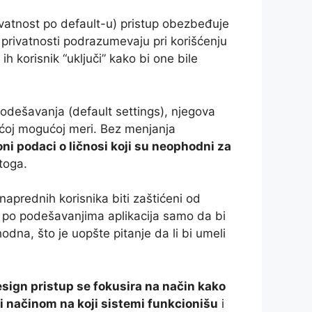
vatnost po default-u) pristup obezbeđuje
i privatnosti podrazumevaju pri korišćenju
h korisnik “uključi” kako bi one bile
podešavanja (default settings), njegova
većoj mogućoj meri. Bez menjanja
ni podaci o ličnosi koji su neophodni za
 toga.
 naprednih korisnika biti zaštićeni od
u po podešavanjima aplikacija samo da bi
hodna, što je uopšte pitanje da li bi umeli
sign pristup se fokusira na način kako
i načinom na koji sistemi funkcionišu
i