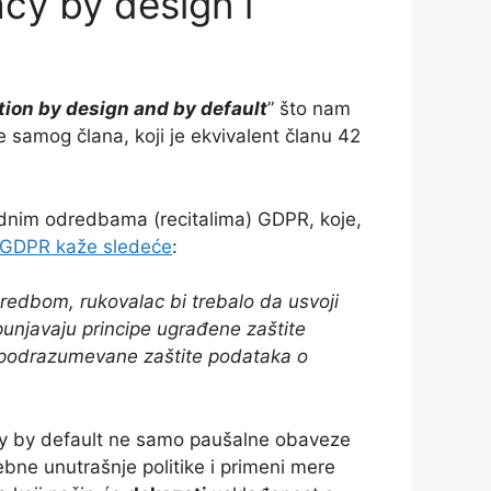
cy by design i
tion by design and by default
” što nam
 samog člana, koji je ekvivalent članu 42
odnim odredbama (recitalima) GDPR, koje,
8 GDPR kaže sledeće
:
dbom, rukovalac bi trebalo da usvoji
punjavaju principe ugrađene zaštite
i podrazumevane zaštite podataka o
vacy by default ne samo paušalne obaveze
bne unutrašnje politike i primeni mere