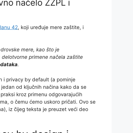
vno načelo ZZPL i
članu 42
, koji uređuje mere zaštite, i
adrovske mere, kao što je
e delotvorne primene načela zaštite
odataka
.
 i privacy by default (a pominje
jedan od ključnih načina kako da se
praksi kroz primenu odgovarajućih
jima, o čemu ćemo uskoro pričati. Ovo se
, iz čijeg teksta je preuzet veći deo