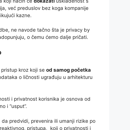
a koji način će
dokazati
usklađenost s
ija, već preduslov bez koga kompanije
ikujući kazne.
be, ne navode tačno šta je privacy by
nadopunjuju, o čemu ćemo dalje pričati.
?
 pristup kroz koji se
od samog početka
podataka o ličnosti ugrađuju u arhitekturu
sti i privatnost korisnika je osnova od
no i “usput”.
 da predvidi, prevenira ili umanji rizike po
eaktivnog, pristupa, koji o privatnosti i