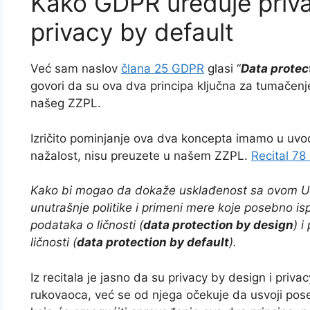
Kako GDPR uređuje priva
privacy by default
Već sam naslov
člana 25 GDPR
glasi “
Data protec
govori da su ova dva principa ključna za tumačenje
našeg ZZPL.
Izričito pominjanje ova dva koncepta imamo u uv
nažalost, nisu preuzete u našem ZZPL.
Recital 7
Kako bi mogao da dokaže usklađenost sa ovom Ure
unutrašnje politike i primeni mere koje posebno is
podataka o ličnosti (
data protection by design
) 
ličnosti (
data protection by default
).
Iz recitala je jasno da su privacy by design i pri
rukovaoca, već se od njega očekuje da usvoji pose