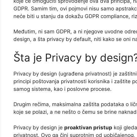
koje će omogućiti sprovođenje ova dva principa, n
GDPR. Samim tim, ovi pojmovi nisu samo apstrakc
neće biti u stanju da dokažu GDPR compliance, riz
Međutim, ni sam GDPR, a ni njegove uvodne odred
design, a šta privacy by default, niti kako se oni 
Šta je Privacy by design
Privacy by design (ugrađena privatnost) je zaštitni
principi poštovanja privatnosti korisnika i zaštite 
samog sistema, kao i poslovne procese.
Drugim rečima, maksimalna zaštita podataka o lično
koje se polazi, a ne nešto o čemu se brine naknad
Privacy by design je
proaktivan pristup
koji gleda
privatnost. Ovo ga čini suprotnim od uobičajenog, r