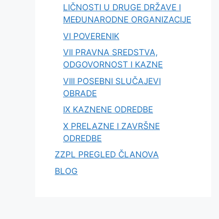
LIČNOSTI U DRUGE DRŽAVE I
MEĐUNARODNE ORGANIZACIJE
VI POVERENIK
VII PRAVNA SREDSTVA,
ODGOVORNOST I KAZNE
VIII POSEBNI SLUČAJEVI
OBRADE
IX KAZNENE ODREDBE
X PRELAZNE I ZAVRŠNE
ODREDBE
ZZPL PREGLED ČLANOVA
BLOG