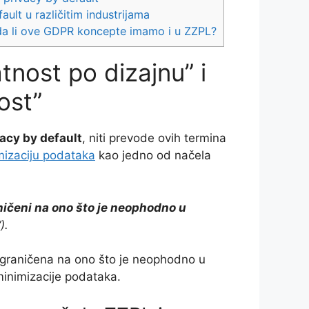
ult u različitim industrijama
– da li ove GDPR koncepte imamo i u ZZPL?
tnost po dizajnu” i
ost”
vacy by default
, niti prevode ovih termina
mizaciju podataka
kao jedno od načela
ičeni na ono što je neophodno u
).
ograničena na ono što je neophodno u
inimizacije podataka.