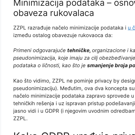
Minimizacija podataka – osno
obaveza rukovalaca
ZZPL razrađuje načelo minimizacije podataka i
u 
između ostalog obavezuje rukovaoca da:
Primeni odgovarajuće
tehničke,
organizacione i k
pseudonimizacija, koje imaju za cilj obezbeđivanj
podataka o ličnosti, kao što je
smanjenje broja p
Kao što vidimo, ZZPL ne pominje privacy by design
pseudonimizaciju). Međutim, ova dva koncepta su 
načelo minimizacije podataka zapravo sprovede u 
tehničkih rešenja i uz ispravan pristup podešavan
jasno vidi i u GDPR (i njegovim uvodnim odredbama)
ZZPL.