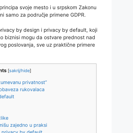
 principa svoje mesto i u srpskom Zakonu
visani samo za područje primene GDPR.
ivacy by design i privacy by default, koji
kako biznisi mogu da ostvare prednost nad
og poslovanja, sve uz praktične primere
nts
[
sakrij/hide
]
azumevanu privatnost”
 obaveza rukovalaca
default
like
nišu zajedno u praksi
 privacy by default