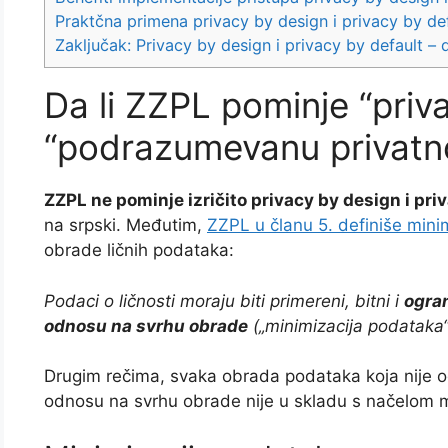
Praktčna primena privacy by design i privacy by defa
Zaključak: Privacy by design i privacy by default 
Da li ZZPL pominje “priva
“podrazumevanu privatn
ZZPL ne pominje izričito privacy by design i pri
na srpski. Međutim,
ZZPL u članu 5. definiše mini
obrade ličnih podataka:
Podaci o ličnosti moraju biti primereni, bitni i
ogran
odnosu na svrhu obrade
(„minimizacija podataka“
Drugim rečima, svaka obrada podataka koja nije 
odnosu na svrhu obrade nije u skladu s načelom m