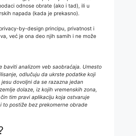
odaci odnose obrate (ako i tad), ili u
erskih napada (kada je prekasno).
privacy-by-design principu, privatnost i
va, već je ona deo njih samih i ne može
e se baviti analizom veb saobraćaja. Umesto
lisanje, odlučuju da ukrste podatke koji
li jesu dovoljni da se razazna jedan
zemlje dolaze, iz kojih vremenskih zona,
čin tim pravi aplikaciju koja ostvaruje
) i to postiže bez prekomerne obrade
?