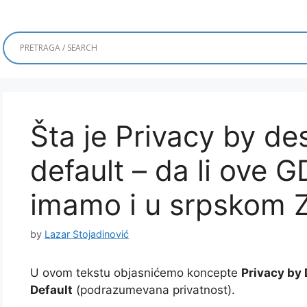
Šta je Privacy by de
default – da li ove
imamo i u srpskom 
by
Lazar Stojadinović
U ovom tekstu objasnićemo koncepte
Privacy by
Default
(podrazumevana privatnost).