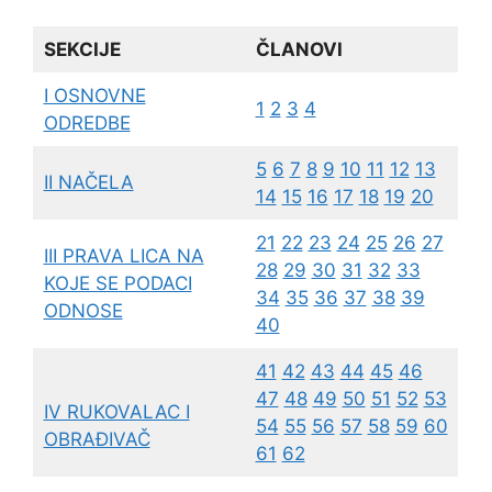
SEKCIJE
ČLANOVI
I OSNOVNE
1
2
3
4
ODREDBE
5
6
7
8
9
10
11
12
13
II NAČELA
14
15
16
17
18
19
20
21
22
23
24
25
26
27
III PRAVA LICA NA
28
29
30
31
32
33
KOJE SE PODACI
34
35
36
37
38
39
ODNOSE
40
41
42
43
44
45
46
47
48
49
50
51
52
53
IV RUKOVALAC I
54
55
56
57
58
59
60
OBRAĐIVAČ
61
62