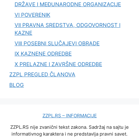
DRŽAVE I MEĐUNARODNE ORGANIZACIJE
VI POVERENIK
VII PRAVNA SREDSTVA, ODGOVORNOST I
KAZNE
VIII POSEBNI SLUČAJEVI OBRADE
IX KAZNENE ODREDBE
X PRELAZNE I ZAVRŠNE ODREDBE
ZZPL PREGLED ČLANOVA
BLOG
ZZPL.RS – INFORMACIJE
ZZPL.RS nije zvanični tekst zakona. Sadržaj na sajtu je
informativnog karaktera i ne predstavlja pravni savet.