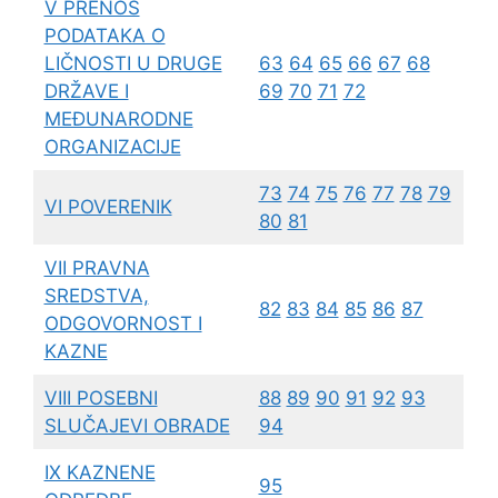
V PRENOS
PODATAKA O
LIČNOSTI U DRUGE
63
64
65
66
67
68
DRŽAVE I
69
70
71
72
MEĐUNARODNE
ORGANIZACIJE
73
74
75
76
77
78
79
VI POVERENIK
80
81
VII PRAVNA
SREDSTVA,
82
83
84
85
86
87
ODGOVORNOST I
KAZNE
VIII POSEBNI
88
89
90
91
92
93
SLUČAJEVI OBRADE
94
IX KAZNENE
95