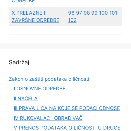
ODREDBE
X PRELAZNE I
96
97
98
99
100
101
ZAVRŠNE ODREDBE
102
Sadržaj
Zakon o zaštiti podataka o ličnosti
I OSNOVNE ODREDBE
II NAČELA
III PRAVA LICA NA KOJE SE PODACI ODNOSE
IV RUKOVALAC I OBRAĐIVAČ
V PRENOS PODATAKA O LIČNOSTI U DRUGE