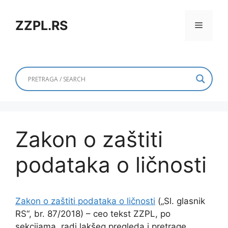
Skip
to
ZZPL.RS
Menu
content
Zakon o zaštiti
podataka o ličnosti
Zakon o zaštiti podataka o ličnosti
(„Sl. glasnik
RS“, br. 87/2018) – ceo tekst ZZPL, po
sekcijama, radi lakšeg pregleda i pretrage.