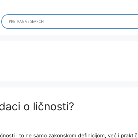
daci o ličnosti?
nosti i to ne samo zakonskom definicijom, već i prakti