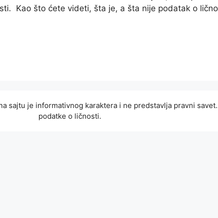
sti. Kao što ćete videti, šta je, a šta nije podatak o ličn
na sajtu je informativnog karaktera i ne predstavlja pravni save
podatke o ličnosti.