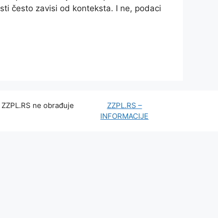
osti često zavisi od konteksta. I ne, podaci
t. ZZPL.RS ne obrađuje
ZZPL.RS –
INFORMACIJE