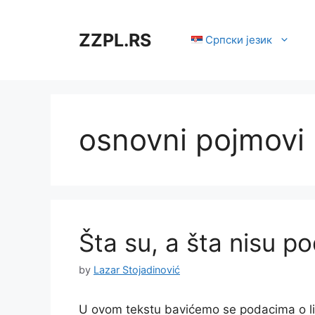
Skip
to
ZZPL.RS
Српски језик
content
osnovni pojmovi
Šta su, a šta nisu po
by
Lazar Stojadinović
U ovom tekstu bavićemo se podacima o lič