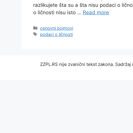
razlikujete šta su a šta nisu podaci o lično
o ličnosti nisu isto …
Read more
Categories
osnovni pojmovi
Tags
podaci o ličnosti
ZZPL.RS nije zvanični tekst zakona. Sadržaj 